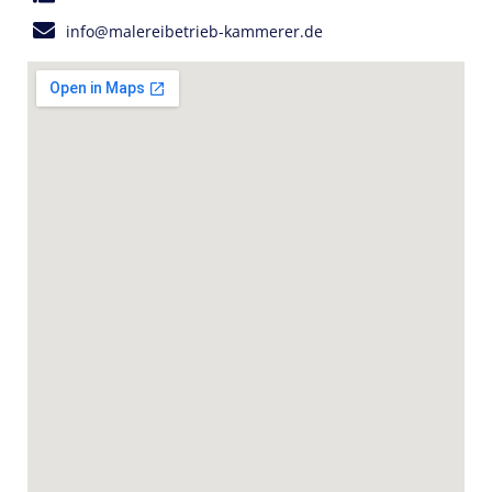
info@malereibetrieb-kammerer.de