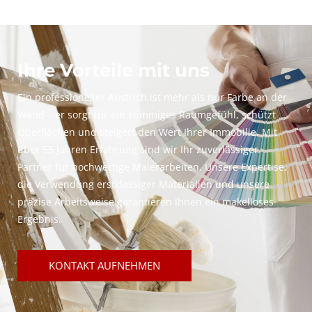
Ihre Vorteile mit uns
Ein professioneller Anstrich ist mehr als nur Farbe an der
Wand – er sorgt für ein stimmiges Raumgefühl, schützt
Oberflächen und steigert den Wert Ihrer Immobilie. Mit
über 55 Jahren Erfahrung sind wir Ihr zuverlässiger
Partner für hochwertige Malerarbeiten. Unsere Expertise,
die Verwendung erstklassiger Materialien und unsere
präzise Arbeitsweise garantieren Ihnen ein makelloses
Ergebnis.
KONTAKT AUFNEHMEN